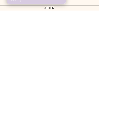
AFTER
CONTACT
Ondernemerscentrum
De Koppel, 1e etage
Koppelstraat 91
5741 GB Beek en Donk
info@huidlaserlaarbeek.nl
0648079209
OPENINGSTIJDEN
Maandag
08:30 – 12:30
Dinsdag
08:30 – 20:00